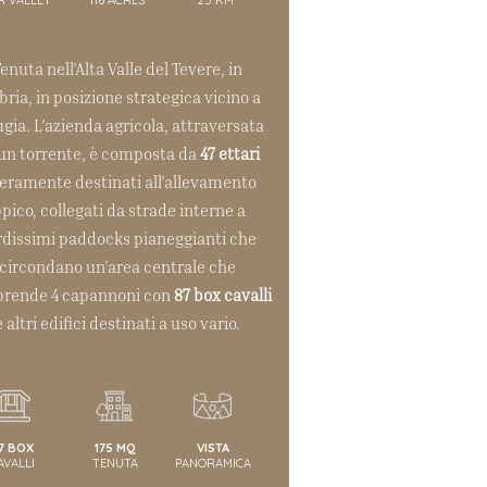
enuta nell’Alta Valle del Tevere, in
ria, in posizione strategica vicino a
gia. L’azienda agricola, attraversata
un torrente, è composta da
47 ettari
teramente destinati all’allevamento
ppico, collegati da strade interne a
rdissimi paddocks pianeggianti che
circondano un’area centrale che
rende 4 capannoni con
87 box cavalli
e altri edifici destinati a uso vario.
7 BOX
175 MQ
VISTA
AVALLI
TENUTA
PANORAMICA