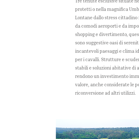
Tre tenute esclusive situate ne
protetti o nella magnifica Umb
Lontane dallo stress cittadino
da comodi aeroporti e da impor
shopping e divertimento, ques
sono suggestive oasi di sereni
incantevoli paesaggi e clima id
per i cavalli. Strutture e scuder
stabili e soluzioni abitative d
rendono un investimento immo
valore, anche considerate le po
riconversione ad altri utilizzi.