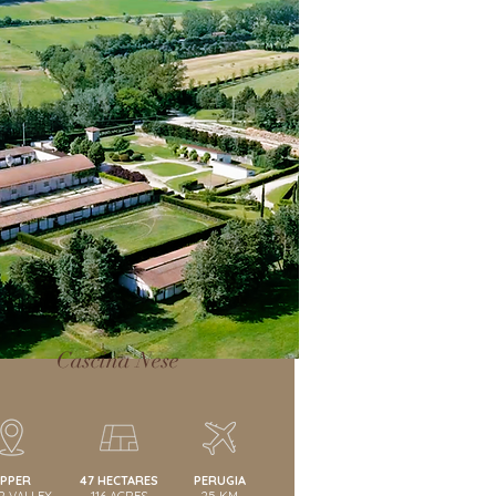
Cascina Nese
PPER
47 HECTARES
PERUGIA
R VALLEY
116 ACRES
25 KM