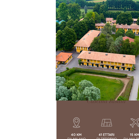
Cascina Risaia
40 KM
41 ETTARI
15 K
DA MILANO
DI TERRENO
DA MALP