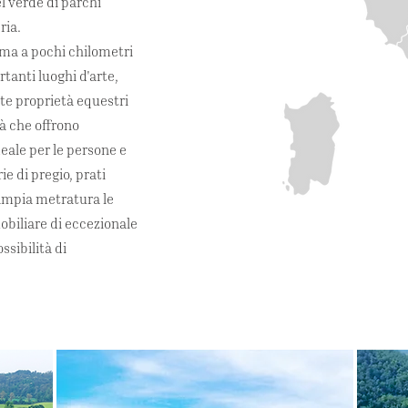
l verde di parchi
ria.
 ma a pochi chilometri
tanti luoghi d'arte,
te proprietà equestri
tà che offrono
eale per le persone e
ie di pregio, prati
i ampia metratura le
biliare di eccezionale
ssibilità di