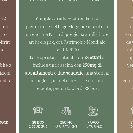
i 41
Complesso affacciato sulla riva
T
uderie
piemontese del Lago Maggiore inserito in
Umb
etto
un enorme Parco di pregio naturalistico e
Peru
ffrire
archeologico, ora Patrimonio Mondiale
da 
qua
dell’UNESCO.
in
La proprietà si estende per
24 ettari
e
i
bite a
include una cascina con
250mq di
ve
izioni
appartamenti
e
due scuderie,
una storica,
ualità
all’inglese, in pietra a vista e una più
comp
recente, per un totale di 28 box.
DOCK
28 BOX
250 MQ
PARCO
8
2 SCUDERIE
APPARTAMENTI
NATURALE
C