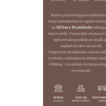
Storica proprietà ippica lombarda d
ettari interamente occupati con sc
da
130 box e 29 paddocks
dall’asp
impeccabile. Un’azienda creata per o
ogni servizio possibile ai cavalli 
ospitati da oltre un secolo.
Comprende grandissime cascine adi
scuderia e abitazioni in ottime cond
-1.000mq - circondate da terreni di q
eccezionale.
131 BOX
1000 MQ
100%
PAD
CAVALLI
APPARTAMENTI
VERDI