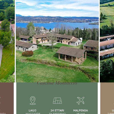
Cascina Montaccio
M
LAGO
24 ETTARI
MALPENSA
U
ENSA
MAGGIORE
DI TERRENO
25 KM
TIBE